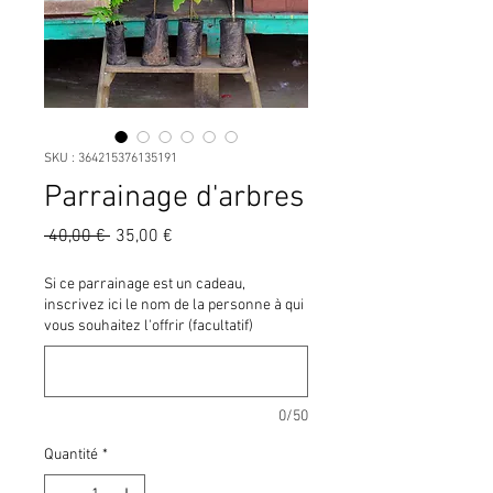
SKU : 364215376135191
Parrainage d'arbres
Prix
Prix
 40,00 € 
35,00 €
original
promotionnel
Si ce parrainage est un cadeau,
inscrivez ici le nom de la personne à qui
vous souhaitez l'offrir (facultatif)
0/50
Quantité
*