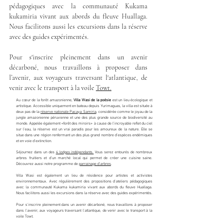
pédagogiques avec la communauté Kuk
a
m
a
kuk
a
miri
a
vivant aux abords du fleuve Huallaga.
Nous facilitons aussi les excursions dans la réserve
avec des guides expérimentés.
Pour s'inscrire pleinement dans un avenir
décarboné, nous travaillons à proposer d
ans
l’avenir,
aux voyageurs traversant l'atlantique, de
venir avec le transport à la voile
Towt.
Au cœur de la forêt amazonienne,
Villa Wasi de la poésie
est un lieu écologique et
artistique. Accessible uniquement en bateau depuis Yurimaguas, la villa est
située à
deux pas de la
réserve nationale Pacaya Samiria
, considérée comme le joyau de la
jungle amazonienne péruvienne et une des plus grande source de biodiversité au
monde. Appelée également «forêt des miroirs» à cause de l’incroyable reflet du ciel
sur l’eau, la réserve est un vrai paradis pour les amoureux de la nature. Elle se
situe dans une région renfermant un des plus grand nombre d’espèces endémiques
et en voie d’extinction.
Séjournez
dans un des
4 lodg
es
indépendants.
Vous serez entourés de nombreux
arbres fruitiers et d'un marché local qui permet de créer une cuisine s
a
ine.
Découvrez aussi notre
programme d
e
parrainage d’arbres
.
Villa Wasi est également
un lieu de résidence pour artistes et activistes
environnementaux.
Avec régulièrement des propositions d'ateliers pédagogiques
avec la communauté Kuk
a
m
a
kuk
a
miri
a
vivant aux abords du fleuve Huallaga.
Nous facilitons aussi les excursions dans la réserve avec des guides expérimentés.
Pour s'inscrire pleinement dans un avenir décarboné, nous travaillons à proposer
d
ans l’avenir,
aux voyageurs traversant l'atlantique, de venir avec le transport à la
voile
Towt.