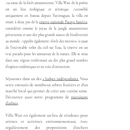
Au cœur de la forêt amazonienne, Villa Wasi de la poésie
est un lieu écologique et artistique. Accessible
uniquement en bateau depuis Yurimaguas, la villa est
située à deux pas de la
réserve nationale Pacaya Samiria
,
considérée comme le joyau de la jungle amazonienne
péruvienne et une des plus grande source de biodiversité
au monde. Appelée également «forêt des miroirs» à cause
de l’incroyable reflet du ciel sur l’eau, la réserve est un
vrai paradis pour les amoureux de la nature. Elle se situe
dans une région renfermant un des plus grand nombre
d’espèces endémiques et en voie d’extinction.
Séjournez
dans un des
4 lodg
es
indépendants.
Vous
serez entourés de nombreux arbres fruitiers et d'un
marché local qui permet de créer une cuisine s
a
ine.
Découvrez aussi notre
programme d
e
parrainage
d’arbres
.
Villa Wasi est également
un lieu de résidence pour
artistes et activistes environnementaux.
Avec
régulièrement des propositions d'ateliers